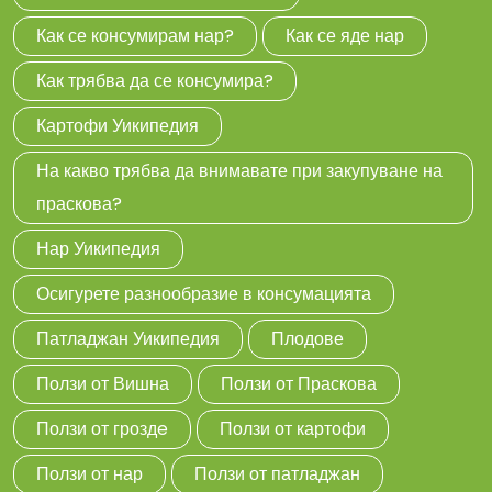
Как се консумирам нар?
Как се яде нар
Как трябва да се консумира?
Картофи Уикипедия
На какво трябва да внимавате при закупуване на
праскова?
Нар Уикипедия
Осигурете разнообразие в консумацията
Патладжан Уикипедия
Плодове
Ползи от Вишна
Ползи от Праскова
Ползи от гроздe
Ползи от картофи
Ползи от нар
Ползи от патладжан