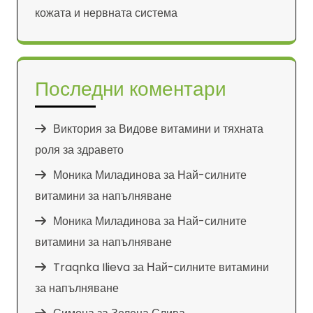
кожата и нервната система
Последни коментари
Виктория
за
Видове витамини и тяхната
роля за здравето
Моника Миладинова
за
Най-силните
витамини за напълняване
Моника Миладинова
за
Най-силните
витамини за напълняване
Traqnka Ilieva
за
Най-силните витамини
за напълняване