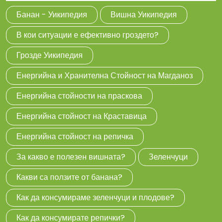
Банан - Уикипедия
Вишна Уикипедия
В кои ситуации е ефективно гроздето?
Грозде Уикипедия
Енергийна и Хранителна Стойност на Магданоз
Енергийна стойности на праскова
Енергийна стойност на Краставица
Енергийна стойност на репичка
За какво е полезен вишната?
Зеленчуци
Какви са ползите от банана?
Как да консумираме зеленчуци и плодове?
Как да консумирате репички?