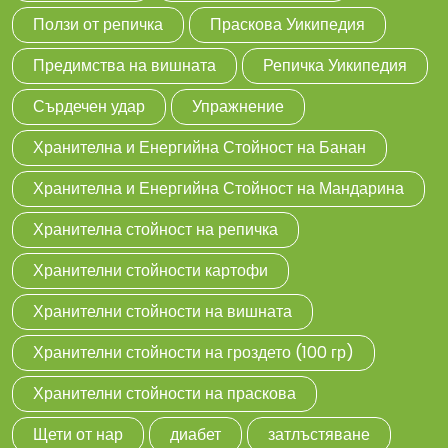
Ползи от репичка
Праскова Уикипедия
Предимства на вишната
Репичка Уикипедия
Сърдечен удар
Упражнение
Хранителна и Енергийна Стойност на Банан
Хранителна и Енергийна Стойност на Мандарина
Хранителна стойност на репичка
Хранителни стойности картофи
Хранителни стойности на вишната
Хранителни стойности на гроздето (100 гр)
Хранителни стойности на праскова
Щети от нар
диабет
затлъстяване