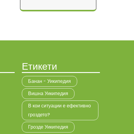
Етикети
Банан - Уикипедия
Вишна Уикипедия
В кои ситуации е ефективно
гроздето?
Грозде Уикипедия