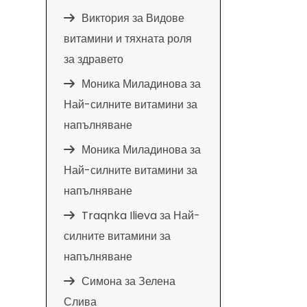
Виктория
за
Видове
витамини и тяхната роля
за здравето
Моника Миладинова
за
Най-силните витамини за
напълняване
Моника Миладинова
за
Най-силните витамини за
напълняване
Traqnka Ilieva
за
Най-
силните витамини за
напълняване
Симона
за
Зелена
Слива