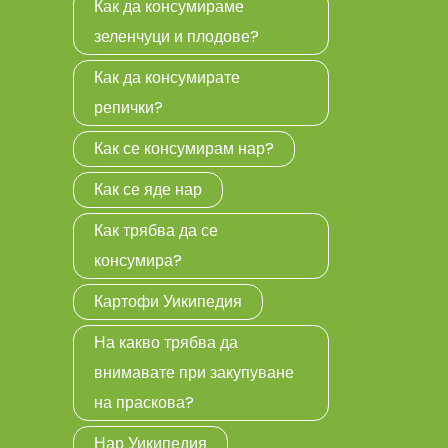
Как да консумираме
зеленчуци и плодове?
Как да консумирате
репички?
Как се консумирам нар?
Как се яде нар
Как трябва да се
консумира?
Картофи Уикипедия
На какво трябва да
внимавате при закупуване
на праскова?
Нар Уикипедия