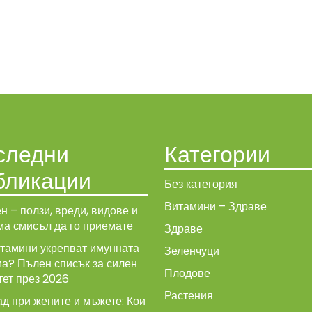
следни
Категории
бликации
Без категория
Витамини – Здраве
н – ползи, вреди, видове и
ма смисъл да го приемате
Здраве
итамини укрепват имунната
Зеленчуци
ма? Пълен списък за силен
Плодове
тет през 2026
Растения
д при жените и мъжете: Кои