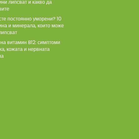
ни липсват и какво да
вите
сте постоянно уморени? 10
ина и минерала, които може
липсват
на витамин B12: симптоми
ка, кожата и нервната
ма