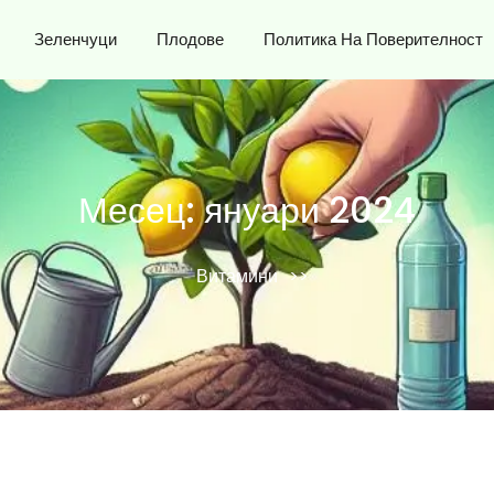
Зеленчуци
Плодове
Политика На Поверителност
Месец:
януари 2024
Витамини
>>