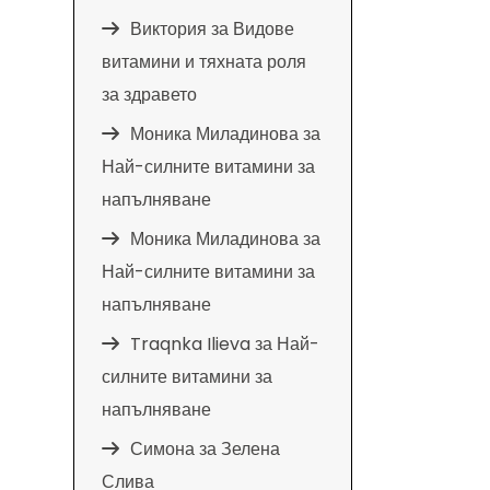
Виктория
за
Видове
витамини и тяхната роля
за здравето
Моника Миладинова
за
Най-силните витамини за
напълняване
Моника Миладинова
за
Най-силните витамини за
напълняване
Traqnka Ilieva
за
Най-
силните витамини за
напълняване
Симона
за
Зелена
Слива