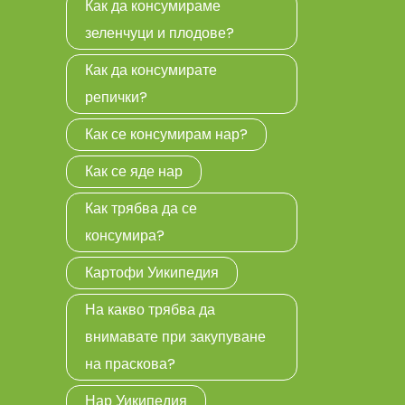
Как да консумираме
зеленчуци и плодове?
Как да консумирате
репички?
Как се консумирам нар?
Как се яде нар
Как трябва да се
консумира?
Картофи Уикипедия
На какво трябва да
внимавате при закупуване
на праскова?
Нар Уикипедия