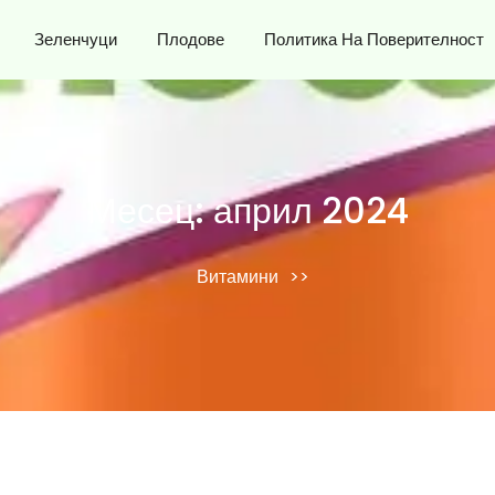
Зеленчуци
Плодове
Политика На Поверителност
Месец:
април 2024
Витамини
>>