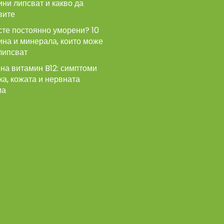
ни липсват и какво да
вите
сте постоянно уморени? 10
ина и минерала, които може
липсват
на витамин B12: симптоми
ка, кожата и нервната
ма