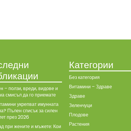
следни
Категории
бликации
Без категория
Витамини – Здраве
н – ползи, вреди, видове и
ма смисъл да го приемате
Здраве
итамини укрепват имунната
Зеленчуци
ма? Пълен списък за силен
Плодове
тет през 2026
Растения
д при жените и мъжете: Кои