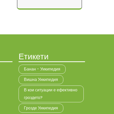
Етикети
Банан - Уикипедия
Вишна Уикипедия
В кои ситуации е ефективно
гроздето?
Грозде Уикипедия