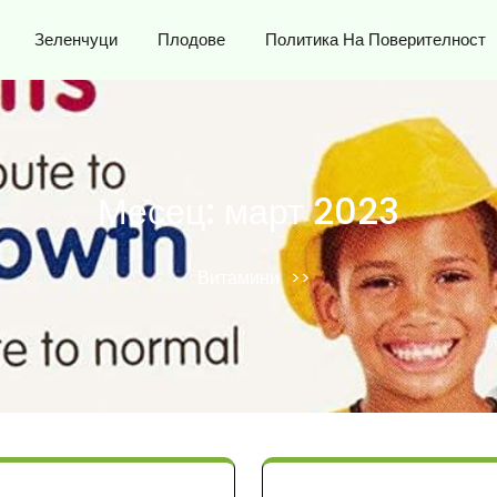
Зеленчуци
Плодове
Политика На Поверителност
Месец:
март 2023
Витамини
>>