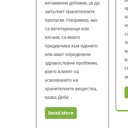
витаминни добавки, за да
х
запълнят хранителните
к
пропуски. Например, ако
н
са вегетарианци или
с
вегани, са много
п
придирчиви към яденето
в
или имат определени
в
здравословни проблеми,
с
които влияят на
а
усвояването на
хранителните вещества,
казва Деби …
Read More