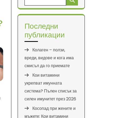
за:
?
Последни
публикации
Колаген – ползи,
вреди, видове и кога има
смисъл да го приемате
Кои витамини
укрепват имунната
система? Пълен списък за
н
силен имунитет през 2026
Косопад при жените и
мъжете: Кои витамини