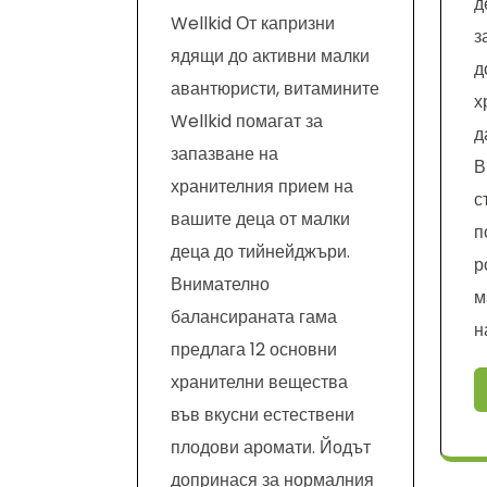
д
Wellkid От капризни
з
ядящи до активни малки
д
авантюристи, витамините
х
Wellkid помагат за
д
запазване на
В
хранителния прием на
с
вашите деца от малки
п
деца до тийнейджъри.
р
Внимателно
м
балансираната гама
н
предлага 12 основни
хранителни вещества
във вкусни естествени
плодови аромати. Йодът
допринася за нормалния