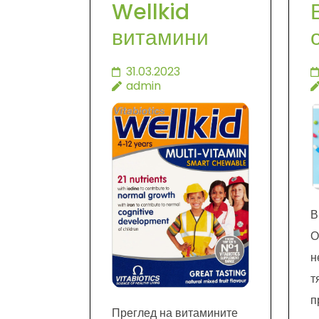
Wellkid
витамини
31.03.2023
admin
В
О
н
т
п
Преглед на витамините