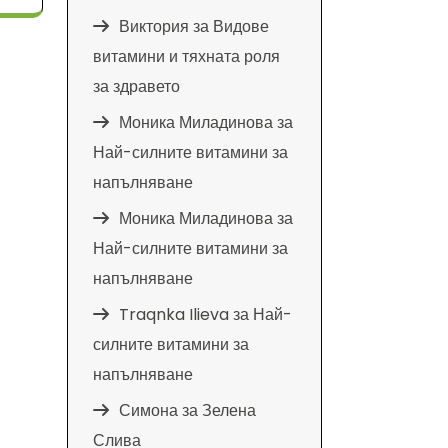
Виктория
за
Видове
витамини и тяхната роля
за здравето
Моника Миладинова
за
Най-силните витамини за
напълняване
Моника Миладинова
за
Най-силните витамини за
напълняване
Traqnka Ilieva
за
Най-
силните витамини за
напълняване
Симона
за
Зелена
Слива