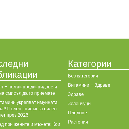
следни
Категории
бликации
Без категория
Витамини – Здраве
н – ползи, вреди, видове и
ма смисъл да го приемате
Здраве
итамини укрепват имунната
Зеленчуци
ма? Пълен списък за силен
Плодове
тет през 2026
Растения
д при жените и мъжете: Кои