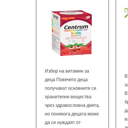
Избор на витамин за
В
деца Повечето деца
з
получават основните си
В
хранителни вещества
б
чрез здравословна диета,
д
но понякога децата може
в
да се нуждаят от
д