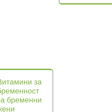
Витамини за
бременност
за бременни
жени