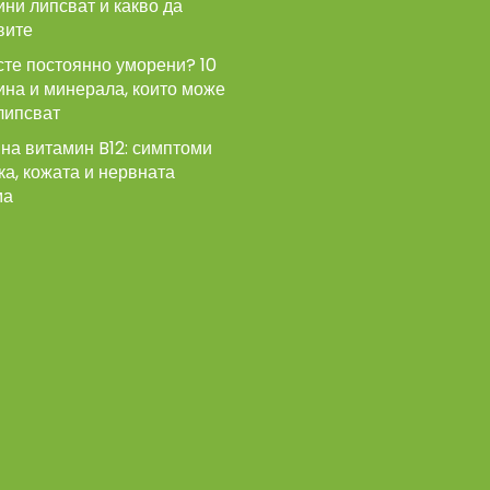
ни липсват и какво да
вите
сте постоянно уморени? 10
ина и минерала, които може
липсват
на витамин B12: симптоми
ка, кожата и нервната
ма