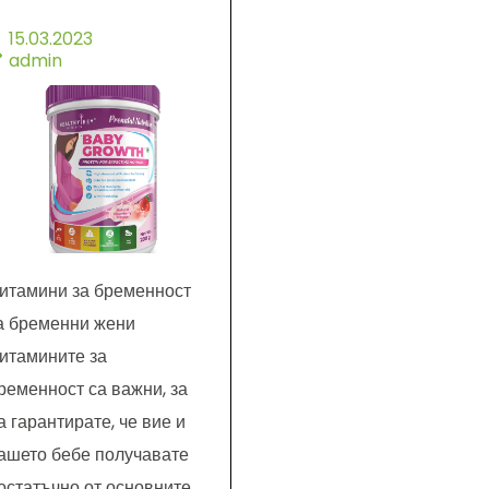
15.03.2023
admin
итамини за бременност
а бременни жени
итамините за
ременност са важни, за
а гарантирате, че вие и
ашето бебе получавате
остатъчно от основните