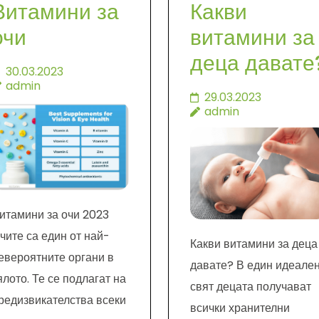
Витамини за
Какви
очи
витамини за
деца давате
30.03.2023
admin
29.03.2023
admin
итамини за очи 2023
чите са един от най-
Какви витамини за деца
евероятните органи в
давате? В един идеале
ялото. Те се подлагат на
свят децата получават
редизвикателства всеки
всички хранителни