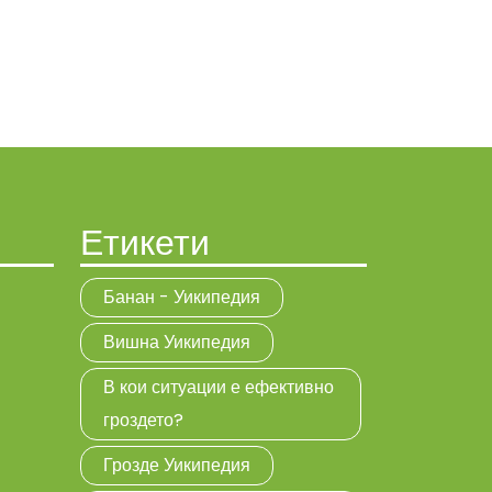
Етикети
Банан - Уикипедия
Вишна Уикипедия
В кои ситуации е ефективно
гроздето?
Грозде Уикипедия