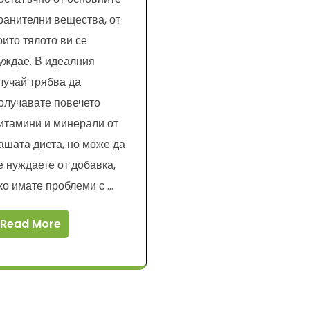
ранителни вещества, от
оито тялото ви се
уждае. В идеалния
лучай трябва да
олучавате повечето
итамини и минерали от
ашата диета, но може да
е нуждаете от добавка,
ко имате проблеми с …
Read More