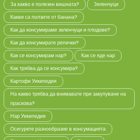
За какво е полезен вишната?
Зеленчуци
Какви са ползите от банана?
Как да консумираме зеленчуци и плодове?
Как да консумирате репички?
Как се консумирам нар?
Как се яде нар
Как трябва да се консумира?
Картофи Уикипедия
На какво трябва да внимавате при закупуване на
праскова?
Нар Уикипедия
Осигурете разнообразие в консумацията