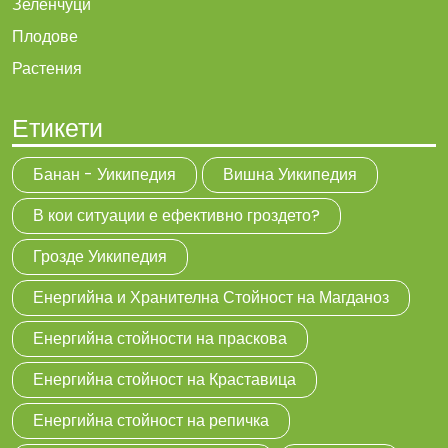
Зеленчуци
Плодове
Растения
Етикети
Банан - Уикипедия
Вишна Уикипедия
В кои ситуации е ефективно гроздето?
Грозде Уикипедия
Енергийна и Хранителна Стойност на Магданоз
Енергийна стойности на праскова
Енергийна стойност на Краставица
Енергийна стойност на репичка