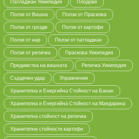
Патладжан Уикипедия
Плодове
Ползи от Вишна
Ползи от Праскова
Ползи от гроздe
Ползи от картофи
Ползи от нар
Ползи от патладжан
Ползи от репичка
Праскова Уикипедия
Предимства на вишната
Репичка Уикипедия
Сърдечен удар
Упражнение
Хранителна и Енергийна Стойност на Банан
Хранителна и Енергийна Стойност на Мандарина
Хранителна стойност на репичка
Хранителни стойности картофи