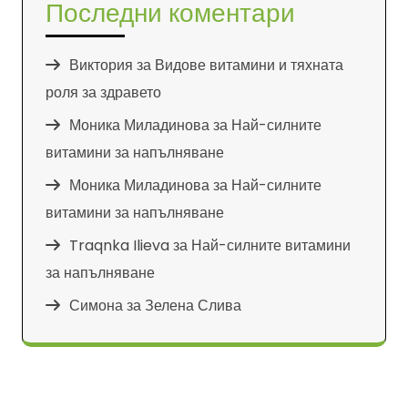
Последни коментари
Виктория
за
Видове витамини и тяхната
роля за здравето
Моника Миладинова
за
Най-силните
витамини за напълняване
Моника Миладинова
за
Най-силните
витамини за напълняване
Traqnka Ilieva
за
Най-силните витамини
за напълняване
Симона
за
Зелена Слива