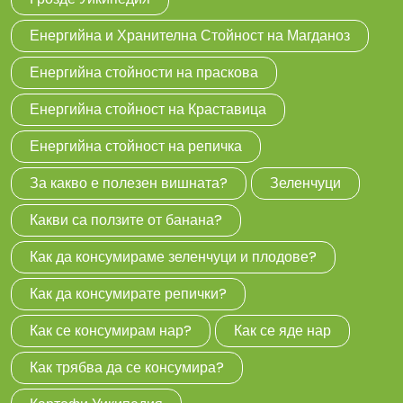
Енергийна и Хранителна Стойност на Магданоз
Енергийна стойности на праскова
Енергийна стойност на Краставица
Енергийна стойност на репичка
За какво е полезен вишната?
Зеленчуци
Какви са ползите от банана?
Как да консумираме зеленчуци и плодове?
Как да консумирате репички?
Как се консумирам нар?
Как се яде нар
Как трябва да се консумира?