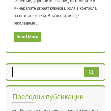
Освен медицинските лечения, витамините и
минералите играят ключова роля в контрола
на потните жлези. В тази статия ще
разгледаме …
Read More
Търсене
за:
Последни публикации
Колаген – ползи, вреди, видове и кога има