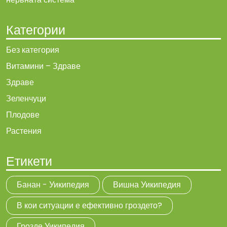
Категории
Без категория
Витамини – Здраве
Здраве
Зеленчуци
Плодове
Растения
Етикети
Банан - Уикипедия
Вишна Уикипедия
В кои ситуации е ефективно гроздето?
Грозде Уикипедия