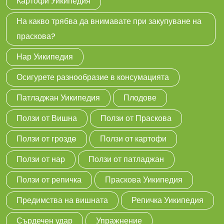
Картофи Уикипедия
На какво трябва да внимавате при закупуване на
праскова?
Нар Уикипедия
Осигурете разнообразие в консумацията
Патладжан Уикипедия
Плодове
Ползи от Вишна
Ползи от Праскова
Ползи от гроздe
Ползи от картофи
Ползи от нар
Ползи от патладжан
Ползи от репичка
Праскова Уикипедия
Предимства на вишната
Репичка Уикипедия
Сърдечен удар
Упражнение