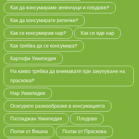
Как да консумираме зеленчуци и плодове?
Как да консумирате репички?
Как се консумирам нар?
Как се яде нар
Как трябва да се консумира?
Картофи Уикипедия
На какво трябва да внимавате при закупуване на
праскова?
Нар Уикипедия
Осигурете разнообразие в консумацията
Патладжан Уикипедия
Плодове
Ползи от Вишна
Ползи от Праскова