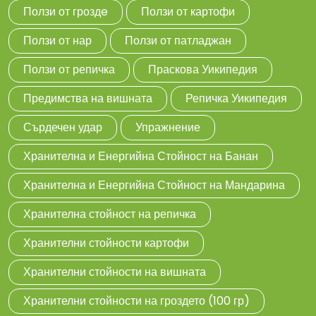
Ползи от гроздe
Ползи от картофи
Ползи от нар
Ползи от патладжан
Ползи от репичка
Праскова Уикипедия
Предимства на вишната
Репичка Уикипедия
Сърдечен удар
Упражнение
Хранителна и Енергийна Стойност на Банан
Хранителна и Енергийна Стойност на Мандарина
Хранителна стойност на репичка
Хранителни стойности картофи
Хранителни стойности на вишната
Хранителни стойности на гроздето (100 гр)