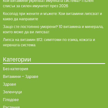
Кои витамини укрепват имунната система? Пълен
списък за силен имунитет през 2026
Косопад при жените и мъжете: Кои витамини липсват и
какво да направите
Защо сте постоянно уморени? 10 витамина и минерала,
които може да ви липсват
Липса на витамин B12: симптоми по езика, кожата и
нервната система
Категории
Без категория
Витамини – Здраве
Здраве
Зеленчуци
Плодове
Растения