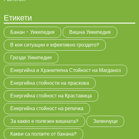
Етикети
Банан - Уикипедия
Вишна Уикипедия
В кои ситуации е ефективно гроздето?
Грозде Уикипедия
Енергийна и Хранителна Стойност на Магданоз
Енергийна стойности на праскова
Енергийна стойност на Краставица
Енергийна стойност на репичка
За какво е полезен вишната?
Зеленчуци
Какви са ползите от банана?