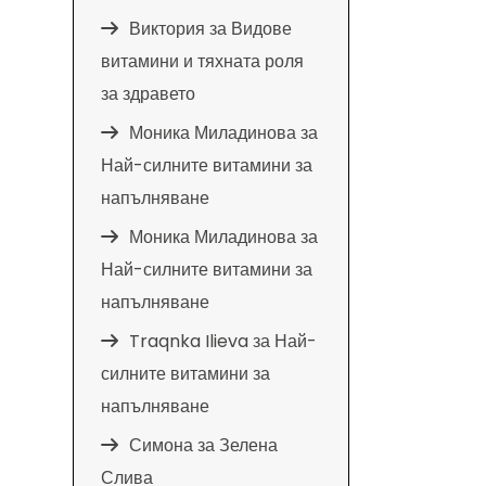
Виктория
за
Видове
витамини и тяхната роля
за здравето
Моника Миладинова
за
Най-силните витамини за
напълняване
Моника Миладинова
за
Най-силните витамини за
напълняване
Traqnka Ilieva
за
Най-
силните витамини за
напълняване
Симона
за
Зелена
Слива