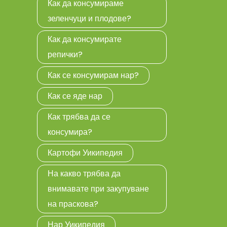
Как да консумираме
зеленчуци и плодове?
Как да консумирате
репички?
Как се консумирам нар?
Как се яде нар
Как трябва да се
консумира?
Картофи Уикипедия
На какво трябва да
внимавате при закупуване
на праскова?
Нар Уикипедия