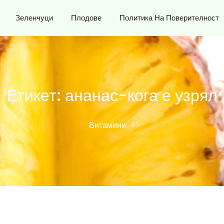
Зеленчуци
Плодове
Политика На Поверителност
Етикет:
ананас-кога е узрял
Витамини
>>