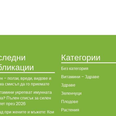
следни
Категории
бликации
Без категория
Витамини – Здраве
н – ползи, вреди, видове и
ма смисъл да го приемате
Здраве
итамини укрепват имунната
Зеленчуци
ма? Пълен списък за силен
Плодове
тет през 2026
Растения
д при жените и мъжете: Кои