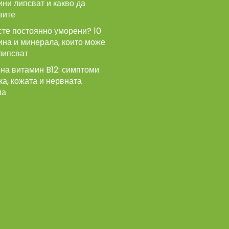
ни липсват и какво да
вите
сте постоянно уморени? 10
ина и минерала, които може
липсват
на витамин B12: симптоми
ка, кожата и нервната
ма