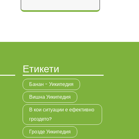
Етикети
Банан - Уикипедия
Вишна Уикипедия
В кои ситуации е ефективно
гроздето?
Грозде Уикипедия