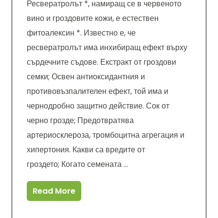
Ресвератролът *, намиращ се в червеното
вино и гроздовите кожи, е естествен
фитоалексин *. Известно е, че
ресвератролът има инхибиращ ефект върху
сърдечните съдове. Екстракт от гроздови
семки; Освен антиоксидантния и
противовъзпалителен ефект, той има и
чернодробно защитно действие. Сок от
черно грозде; Предотвратява
артериосклероза, тромбоцитна агрегация и
хипертония. Какви са вредите от
гроздето; Когато семената …
Read More