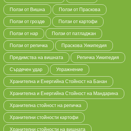
Ползи от Вишна
Ползи от Праскова
Ползи от гроздe
Ползи от картофи
Ползи от нар
Ползи от патладжан
Ползи от репичка
Праскова Уикипедия
Предимства на вишната
Репичка Уикипедия
Сърдечен удар
Упражнение
Хранителна и Енергийна Стойност на Банан
Хранителна и Енергийна Стойност на Мандарина
Хранителна стойност на репичка
Хранителни стойности картофи
Хранителни стойности на вишната