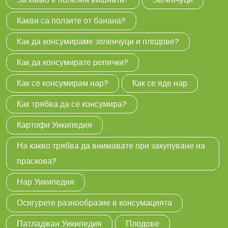
Какви са ползите от банана?
Как да консумираме зеленчуци и плодове?
Как да консумирате репички?
Как се консумирам нар?
Как се яде нар
Как трябва да се консумира?
Картофи Уикипедия
На какво трябва да внимавате при закупуване на
праскова?
Нар Уикипедия
Осигурете разнообразие в консумацията
Патладжан Уикипедия
Плодове