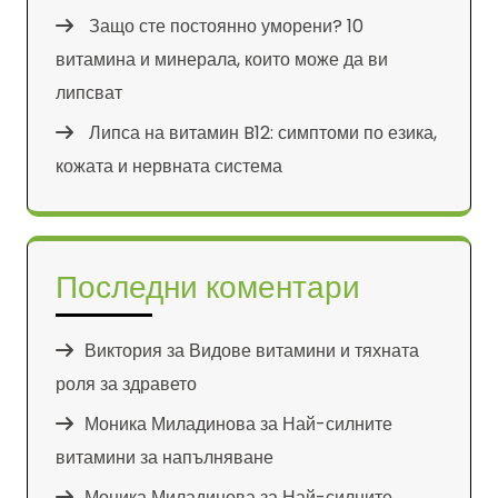
Защо сте постоянно уморени? 10
витамина и минерала, които може да ви
липсват
Липса на витамин B12: симптоми по езика,
кожата и нервната система
Последни коментари
Виктория
за
Видове витамини и тяхната
роля за здравето
Моника Миладинова
за
Най-силните
витамини за напълняване
Моника Миладинова
за
Най-силните