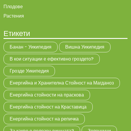
Плодове
Растения
Етикети
Банан - Уикипедия
Вишна Уикипедия
В кои ситуации е ефективно гроздето?
Грозде Уикипедия
Енергийна и Хранителна Стойност на Магданоз
Енергийна стойности на праскова
Енергийна стойност на Краставица
Енергийна стойност на репичка
За какво е полезен вишната?
Зеленчуци