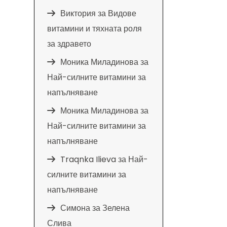
Виктория
за
Видове
витамини и тяхната роля
за здравето
Моника Миладинова
за
Най-силните витамини за
напълняване
Моника Миладинова
за
Най-силните витамини за
напълняване
Traqnka Ilieva
за
Най-
силните витамини за
напълняване
Симона
за
Зелена
Слива