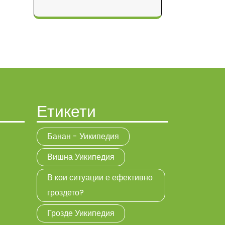
Етикети
Банан - Уикипедия
Вишна Уикипедия
В кои ситуации е ефективно
гроздето?
Грозде Уикипедия