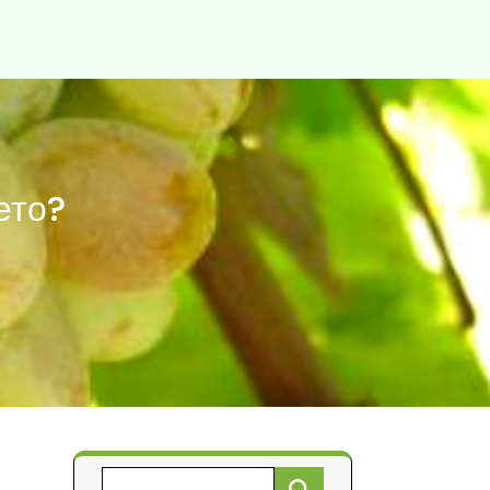
ето?
Търсене