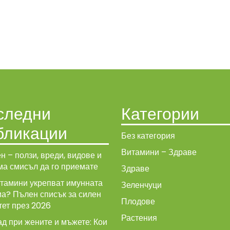
следни
Категории
бликации
Без категория
Витамини – Здраве
н – ползи, вреди, видове и
ма смисъл да го приемате
Здраве
итамини укрепват имунната
Зеленчуци
ма? Пълен списък за силен
Плодове
тет през 2026
Растения
д при жените и мъжете: Кои