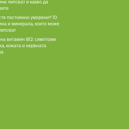
ни липсват и какво да
вите
сте постоянно уморени? 10
ина и минерала, които може
липсват
на витамин B12: симптоми
ка, кожата и нервната
ма