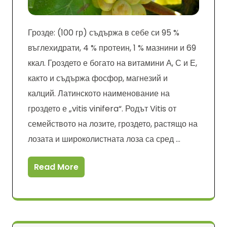
Грозде: (100 гр) съдържа в себе си 95 %
въглехидрати, 4 % протеин, 1 % мазнини и 69
ккал. Гроздето е богато на витамини А, С и Е,
както и съдържа фосфор, магнезий и
калций. Латинското наименование на
гроздето е „vitis vinifera“. Родът Vitis от
семейството на лозите, гроздето, растящо на
лозата и широколистната лоза са сред …
Read More