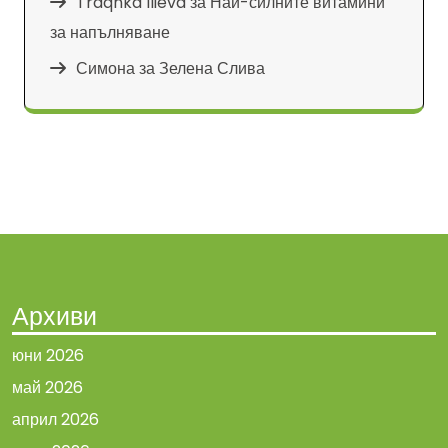
Traqnka Ilieva
за
Най-силните витамини
за напълняване
Симона
за
Зелена Слива
Архиви
юни 2026
май 2026
април 2026