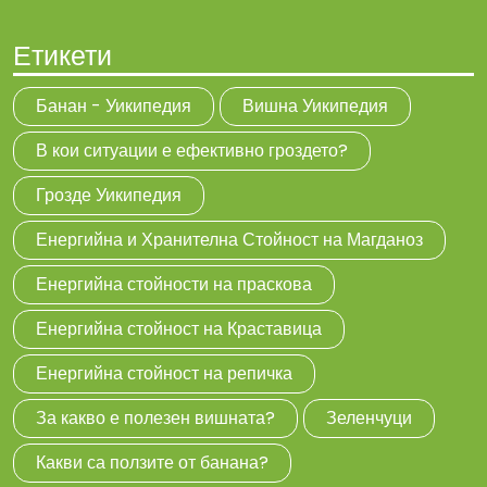
Етикети
Банан - Уикипедия
Вишна Уикипедия
В кои ситуации е ефективно гроздето?
Грозде Уикипедия
Енергийна и Хранителна Стойност на Магданоз
Енергийна стойности на праскова
Енергийна стойност на Краставица
Енергийна стойност на репичка
За какво е полезен вишната?
Зеленчуци
Какви са ползите от банана?