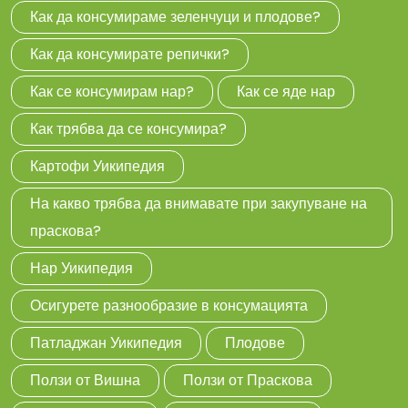
Как да консумираме зеленчуци и плодове?
Как да консумирате репички?
Как се консумирам нар?
Как се яде нар
Как трябва да се консумира?
Картофи Уикипедия
На какво трябва да внимавате при закупуване на
праскова?
Нар Уикипедия
Осигурете разнообразие в консумацията
Патладжан Уикипедия
Плодове
Ползи от Вишна
Ползи от Праскова