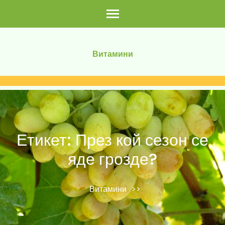
Skip
to
content
(Press
Витамини
Enter)
Етикет:
През кой сезон се
яде грозде?
Витамини
>>