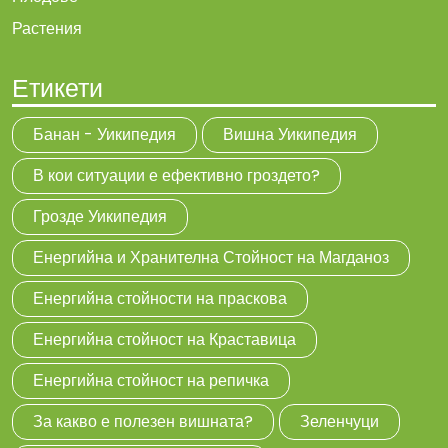
Растения
Етикети
Банан - Уикипедия
Вишна Уикипедия
В кои ситуации е ефективно гроздето?
Грозде Уикипедия
Енергийна и Хранителна Стойност на Магданоз
Енергийна стойности на праскова
Енергийна стойност на Краставица
Енергийна стойност на репичка
За какво е полезен вишната?
Зеленчуци