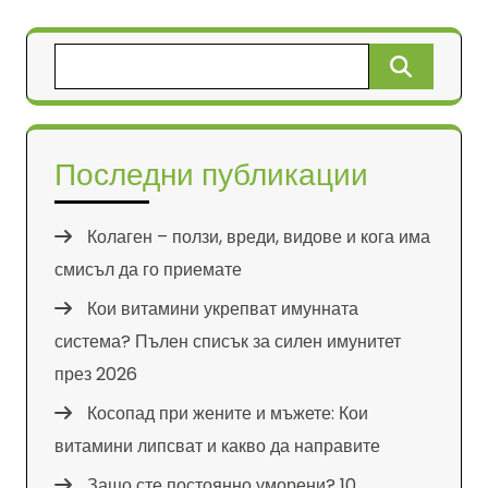
Търсене
за:
Последни публикации
Колаген – ползи, вреди, видове и кога има
смисъл да го приемате
Кои витамини укрепват имунната
система? Пълен списък за силен имунитет
през 2026
Косопад при жените и мъжете: Кои
витамини липсват и какво да направите
Защо сте постоянно уморени? 10