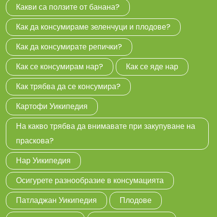
Какви са ползите от банана?
Как да консумираме зеленчуци и плодове?
Как да консумирате репички?
Как се консумирам нар?
Как се яде нар
Как трябва да се консумира?
Картофи Уикипедия
На какво трябва да внимавате при закупуване на
праскова?
Нар Уикипедия
Осигурете разнообразие в консумацията
Патладжан Уикипедия
Плодове