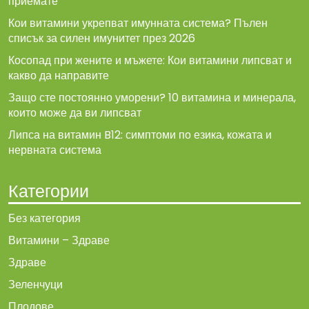
приемате
Кои витамини укрепват имунната система? Пълен
списък за силен имунитет през 2026
Косопад при жените и мъжете: Кои витамини липсват и
какво да направите
Защо сте постоянно уморени? 10 витамина и минерала,
които може да ви липсват
Липса на витамин B12: симптоми по езика, кожата и
нервната система
Категории
Без категория
Витамини – Здраве
Здраве
Зеленчуци
Плодове