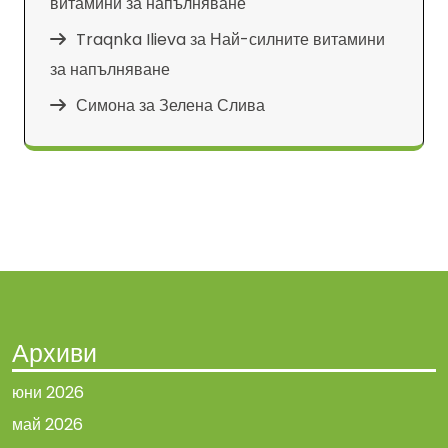
витамини за напълняване
Traqnka Ilieva
за
Най-силните витамини
за напълняване
Симона
за
Зелена Слива
Архиви
юни 2026
май 2026