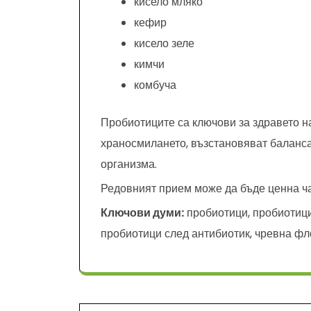
кисело мляко
кефир
кисело зеле
кимчи
комбуча
Пробиотиците са ключови за здравето н
храносмилането, възстановяват баланс
организма.
Редовният прием може да бъде ценна ча
Ключови думи:
пробиотици, пробиотици
пробиотици след антибиотик, чревна ф