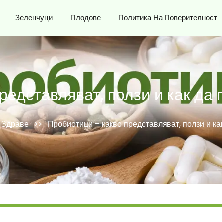
Зеленчуци
Плодове
Политика На Поверителност
редставляват, ползи и как да
 Здраве
>>
Пробиотици – какво представляват, ползи и к