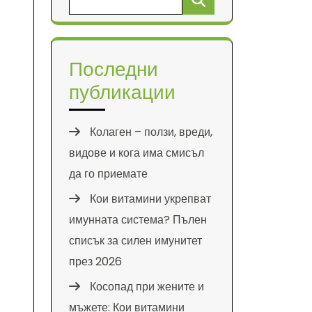
за:
Последни
публикации
Колаген – ползи, вреди,
видове и кога има смисъл
да го приемате
Кои витамини укрепват
имунната система? Пълен
списък за силен имунитет
през 2026
Косопад при жените и
мъжете: Кои витамини