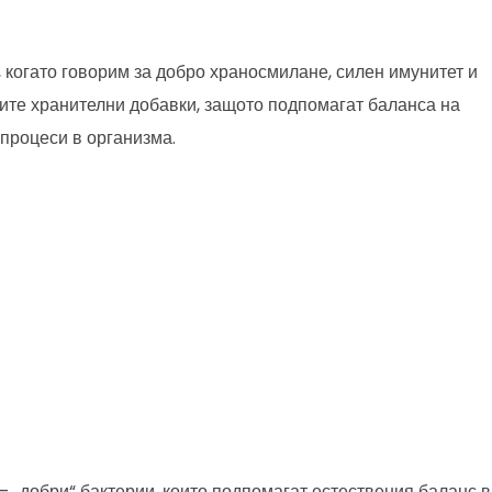
 когато говорим за добро храносмилане, силен имунитет и
ните хранителни добавки, защото подпомагат баланса на
процеси в организма.
 „добри“ бактерии, които подпомагат естествения баланс в