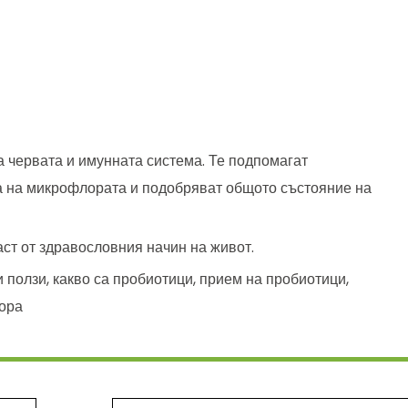
а червата и имунната система. Те подпомагат
а на микрофлората и подобряват общото състояние на
ст от здравословния начин на живот.
 ползи, какво са пробиотици, прием на пробиотици,
лора