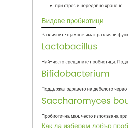
при стрес и нередовно хранене
Видове пробиотици
Различните щамове имат различни функ
Lactobacillus
Най-често срещаните пробиотици. Под
Bifidobacterium
Поддържат здравето на дебелото черво 
Saccharomyces boul
Пробиотична мая, често използвана при 
Как да изберем добър про