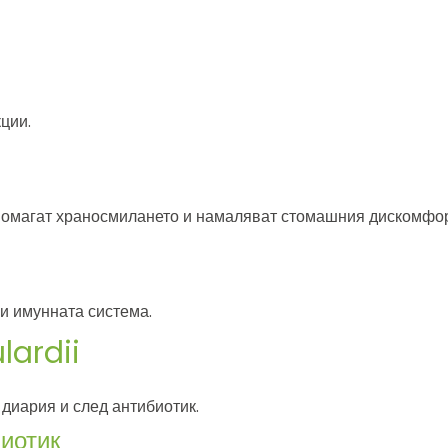
ции.
помагат храносмилането и намаляват стомашния дискомфор
и имунната система.
ardii
диария и след антибиотик.
биотик