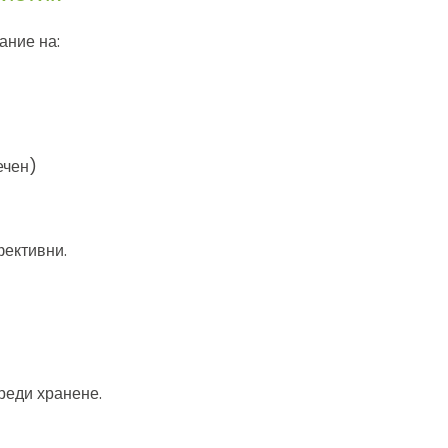
ание на:
ечен)
ективни.
реди хранене.