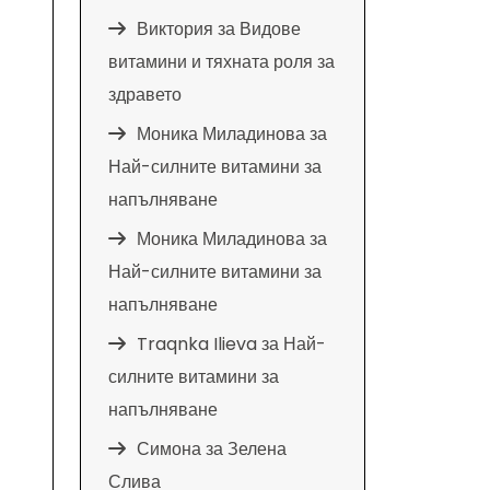
Виктория
за
Видове
витамини и тяхната роля за
здравето
Моника Миладинова
за
Най-силните витамини за
напълняване
Моника Миладинова
за
Най-силните витамини за
напълняване
Traqnka Ilieva
за
Най-
силните витамини за
напълняване
Симона
за
Зелена
Слива