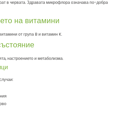
ират в червата. Здравата микрофлора означава по-добра
ето на витамини
витамини от група B и витамин K.
състояние
ята, настроението и метаболизма.
ици
случаи:
ения
ерво