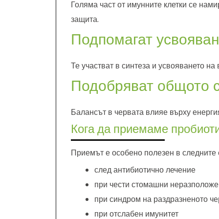
Голяма част от имунните клетки се нам
защита.
Подпомагат усвояван
Те участват в синтеза и усвояването на 
Подобряват общото 
Балансът в червата влияе върху енерги
Кога да приемаме пробиот
Приемът е особено полезен в следните 
след антибиотично лечение
при чести стомашни неразполож
при синдром на раздразненото ч
при отслабен имунитет