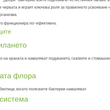
в червата и играят ключова роля за правилното усвояване 
рганизма.
ото функционира по-ефективно.
ците
илането
 на храната и намаляват подуването, газовете и стомашни
ната флора
биотици, когато полезните бактерии намаляват.
 система