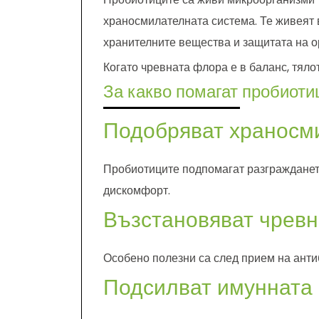
храносмилателната система. Те живеят 
хранителните вещества и защитата на о
Когато чревната флора е в баланс, тял
За какво помагат пробиоти
Подобряват храносм
Пробиотиците подпомагат разграждането
дискомфорт.
Възстановяват чрев
Особено полезни са след прием на анти
Подсилват имунната