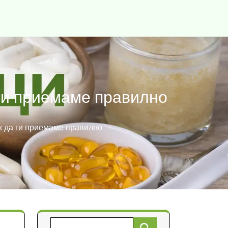
 ги приемаме правилно
ак да ги приемаме правилно
Търсене