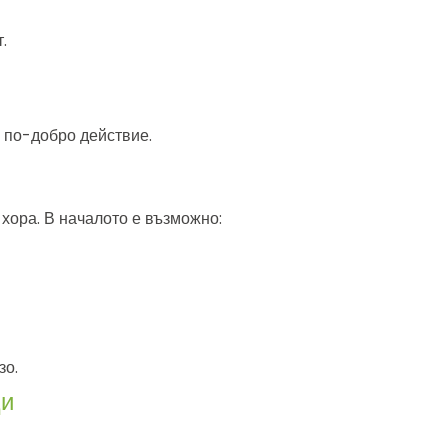
.
а по-добро действие.
хора. В началото е възможно:
зо.
ци