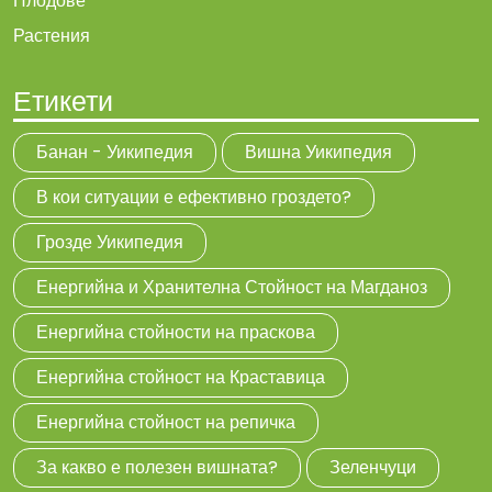
Плодове
Растения
Етикети
Банан - Уикипедия
Вишна Уикипедия
В кои ситуации е ефективно гроздето?
Грозде Уикипедия
Енергийна и Хранителна Стойност на Магданоз
Енергийна стойности на праскова
Енергийна стойност на Краставица
Енергийна стойност на репичка
За какво е полезен вишната?
Зеленчуци