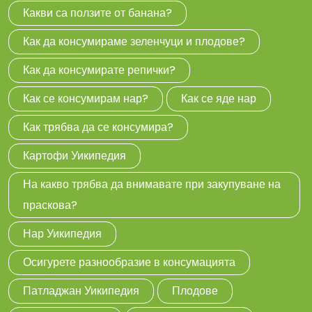
Какви са ползите от банана?
Как да консумираме зеленчуци и плодове?
Как да консумирате репички?
Как се консумирам нар?
Как се яде нар
Как трябва да се консумира?
Картофи Уикипедия
На какво трябва да внимавате при закупуване на
праскова?
Нар Уикипедия
Осигурете разнообразие в консумацията
Патладжан Уикипедия
Плодове