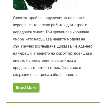
Сложете край на нарушенията на съня с
череша! Натоварени работни дни, стрес и
нередовен живот; Той причинява хронична
умора, като нарушава нашите модели на
сън. Научно изследване; Доказва, че яденето
на череши и пиенето на сок от тях повишава
нивото на мелатонин в организма и
предпазва тялото от стрес, безсъние и
свързани със стреса заболявания. …
Read More