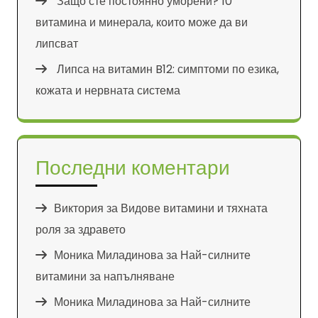
Защо сте постоянно уморени? 10
витамина и минерала, които може да ви
липсват
Липса на витамин B12: симптоми по езика,
кожата и нервната система
Последни коментари
Виктория
за
Видове витамини и тяхната
роля за здравето
Моника Миладинова
за
Най-силните
витамини за напълняване
Моника Миладинова
за
Най-силните