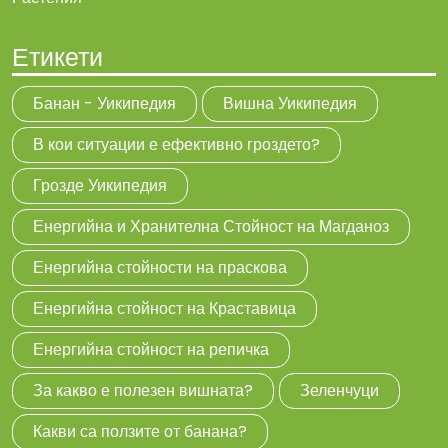
Етикети
Банан - Уикипедия
Вишна Уикипедия
В кои ситуации е ефективно гроздето?
Грозде Уикипедия
Енергийна и Хранителна Стойност на Магданоз
Енергийна стойности на праскова
Енергийна стойност на Краставица
Енергийна стойност на репичка
За какво е полезен вишната?
Зеленчуци
Какви са ползите от банана?