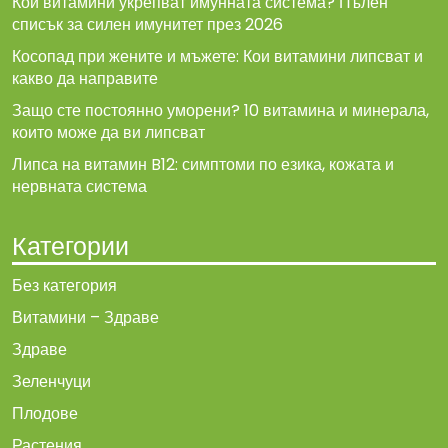
Кои витамини укрепват имунната система? Пълен
списък за силен имунитет през 2026
Косопад при жените и мъжете: Кои витамини липсват и
какво да направите
Защо сте постоянно уморени? 10 витамина и минерала,
които може да ви липсват
Липса на витамин B12: симптоми по езика, кожата и
нервната система
Категории
Без категория
Витамини – Здраве
Здраве
Зеленчуци
Плодове
Растения