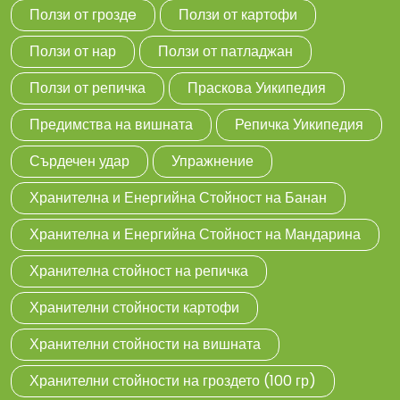
Ползи от гроздe
Ползи от картофи
Ползи от нар
Ползи от патладжан
Ползи от репичка
Праскова Уикипедия
Предимства на вишната
Репичка Уикипедия
Сърдечен удар
Упражнение
Хранителна и Енергийна Стойност на Банан
Хранителна и Енергийна Стойност на Мандарина
Хранителна стойност на репичка
Хранителни стойности картофи
Хранителни стойности на вишната
Хранителни стойности на гроздето (100 гр)