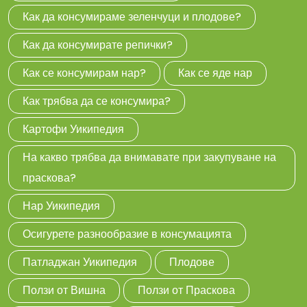
Как да консумираме зеленчуци и плодове?
Как да консумирате репички?
Как се консумирам нар?
Как се яде нар
Как трябва да се консумира?
Картофи Уикипедия
На какво трябва да внимавате при закупуване на
праскова?
Нар Уикипедия
Осигурете разнообразие в консумацията
Патладжан Уикипедия
Плодове
Ползи от Вишна
Ползи от Праскова