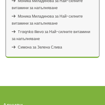
Моника Миладинова
за
Най-силните
витамини за напълняване
Моника Миладинова
за
Най-силните
витамини за напълняване
Traqnka Ilieva
за
Най-силните витамини
за напълняване
Симона
за
Зелена Слива