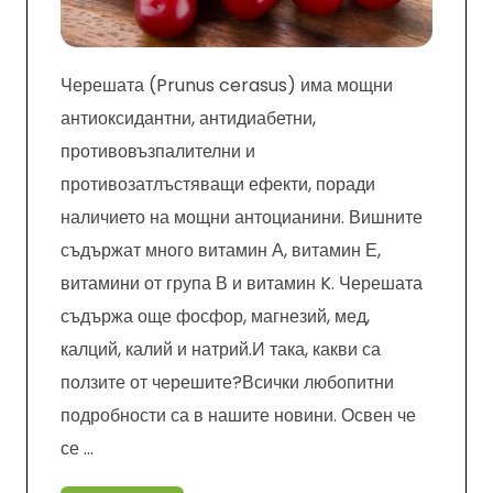
Черешата (Prunus cerasus) има мощни
антиоксидантни, антидиабетни,
противовъзпалителни и
противозатлъстяващи ефекти, поради
наличието на мощни антоцианини. Вишните
съдържат много витамин А, витамин Е,
витамини от група В и витамин K. Черешата
съдържа още фосфор, магнезий, мед,
калций, калий и натрий.И така, какви са
ползите от черешите?Всички любопитни
подробности са в нашите новини. Освен че
се …