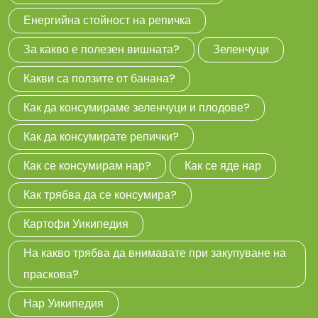
Енергийна стойност на репичка
За какво е полезен вишната?
Зеленчуци
Какви са ползите от банана?
Как да консумираме зеленчуци и плодове?
Как да консумирате репички?
Как се консумирам нар?
Как се яде нар
Как трябва да се консумира?
Картофи Уикипедия
На какво трябва да внимавате при закупуване на
праскова?
Нар Уикипедия