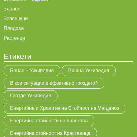
Здраве
Зеленчуци
Плодове
Растения
Етикети
Банан - Уикипедия
Вишна Уикипедия
В кои ситуации е ефективно гроздето?
Грозде Уикипедия
Енергийна и Хранителна Стойност на Магданоз
Енергийна стойности на праскова
Енергийна стойност на Краставица