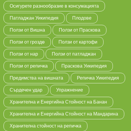
Осигурете разнообразие в консумацията
Патладжан Уикипедия
Плодове
Ползи от Вишна
Ползи от Праскова
Ползи от гроздe
Ползи от картофи
Ползи от нар
Ползи от патладжан
Ползи от репичка
Праскова Уикипедия
Предимства на вишната
Репичка Уикипедия
Сърдечен удар
Упражнение
Хранителна и Енергийна Стойност на Банан
Хранителна и Енергийна Стойност на Мандарина
Хранителна стойност на репичка