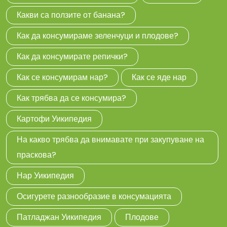
Какви са ползите от банана?
Как да консумираме зеленчуци и плодове?
Как да консумирате репички?
Как се консумирам нар?
Как се яде нар
Как трябва да се консумира?
Картофи Уикипедия
На какво трябва да внимавате при закупуване на
праскова?
Нар Уикипедия
Осигурете разнообразие в консумацията
Патладжан Уикипедия
Плодове