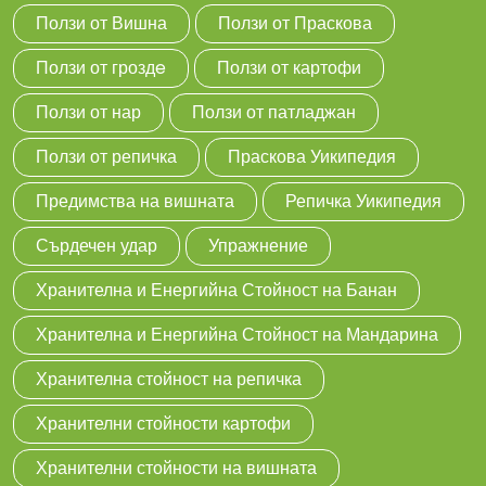
Ползи от Вишна
Ползи от Праскова
Ползи от гроздe
Ползи от картофи
Ползи от нар
Ползи от патладжан
Ползи от репичка
Праскова Уикипедия
Предимства на вишната
Репичка Уикипедия
Сърдечен удар
Упражнение
Хранителна и Енергийна Стойност на Банан
Хранителна и Енергийна Стойност на Мандарина
Хранителна стойност на репичка
Хранителни стойности картофи
Хранителни стойности на вишната