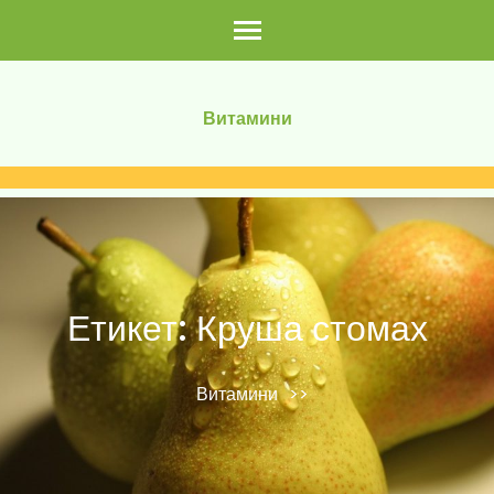
Skip
to
content
(Press
Витамини
Enter)
Етикет:
Круша стомах
Витамини
>>