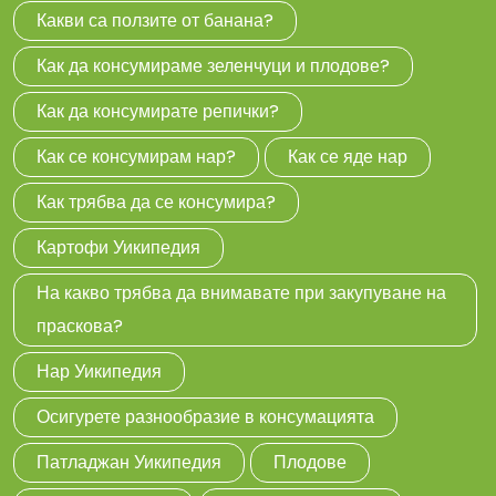
Какви са ползите от банана?
Как да консумираме зеленчуци и плодове?
Как да консумирате репички?
Как се консумирам нар?
Как се яде нар
Как трябва да се консумира?
Картофи Уикипедия
На какво трябва да внимавате при закупуване на
праскова?
Нар Уикипедия
Осигурете разнообразие в консумацията
Патладжан Уикипедия
Плодове