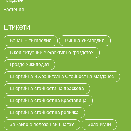
Плодове
Растения
Етикети
Банан - Уикипедия
Вишна Уикипедия
В кои ситуации е ефективно гроздето?
Грозде Уикипедия
Енергийна и Хранителна Стойност на Магданоз
Енергийна стойности на праскова
Енергийна стойност на Краставица
Енергийна стойност на репичка
За какво е полезен вишната?
Зеленчуци