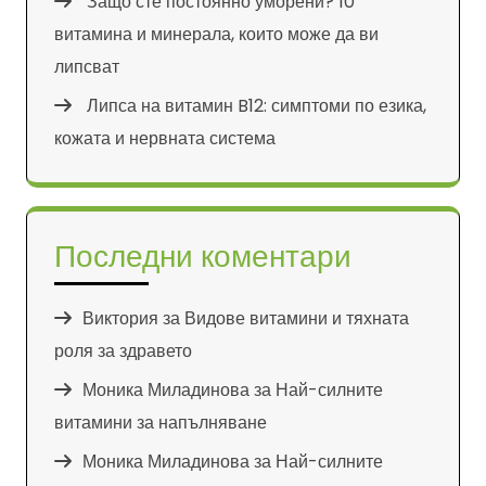
Защо сте постоянно уморени? 10
витамина и минерала, които може да ви
липсват
Липса на витамин B12: симптоми по езика,
кожата и нервната система
Последни коментари
Виктория
за
Видове витамини и тяхната
роля за здравето
Моника Миладинова
за
Най-силните
витамини за напълняване
Моника Миладинова
за
Най-силните