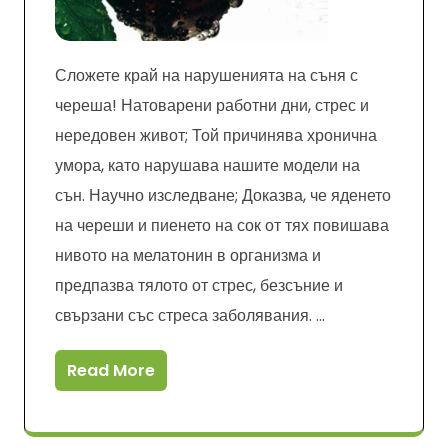
Сложете край на нарушенията на съня с
череша! Натоварени работни дни, стрес и
нередовен живот; Той причинява хронична
умора, като нарушава нашите модели на
сън. Научно изследване; Доказва, че яденето
на череши и пиенето на сок от тях повишава
нивото на мелатонин в организма и
предпазва тялото от стрес, безсъние и
свързани със стреса заболявания. …
Read More