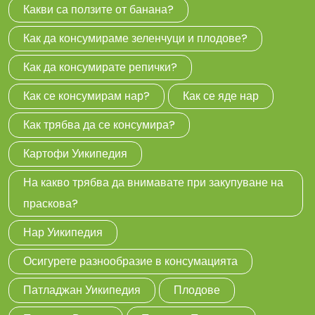
Какви са ползите от банана?
Как да консумираме зеленчуци и плодове?
Как да консумирате репички?
Как се консумирам нар?
Как се яде нар
Как трябва да се консумира?
Картофи Уикипедия
На какво трябва да внимавате при закупуване на
праскова?
Нар Уикипедия
Осигурете разнообразие в консумацията
Патладжан Уикипедия
Плодове