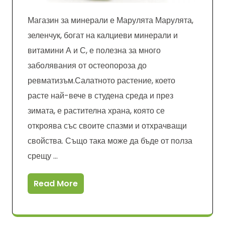
Магазин за минерали е Марулята Марулята,
зеленчук, богат на калциеви минерали и
витамини А и С, е полезна за много
заболявания от остеопороза до
ревматизъм.Салатното растение, което
расте най-вече в студена среда и през
зимата, е растителна храна, която се
откроява със своите спазми и отхрачващи
свойства. Също така може да бъде от полза
срещу …
Read More