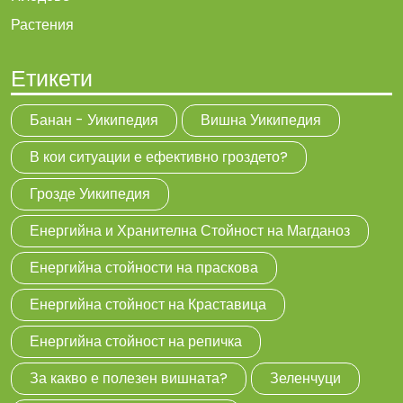
Растения
Етикети
Банан - Уикипедия
Вишна Уикипедия
В кои ситуации е ефективно гроздето?
Грозде Уикипедия
Енергийна и Хранителна Стойност на Магданоз
Енергийна стойности на праскова
Енергийна стойност на Краставица
Енергийна стойност на репичка
За какво е полезен вишната?
Зеленчуци