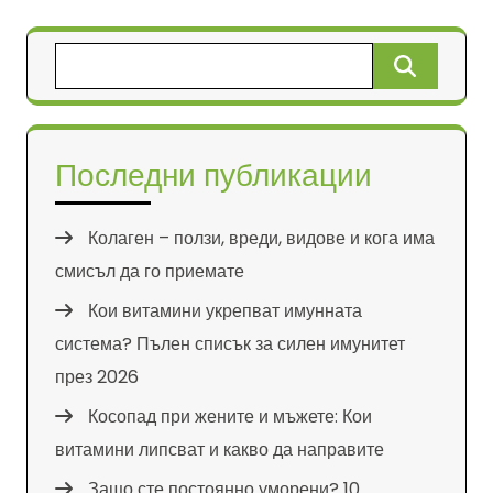
Търсене
за:
Последни публикации
Колаген – ползи, вреди, видове и кога има
смисъл да го приемате
Кои витамини укрепват имунната
система? Пълен списък за силен имунитет
през 2026
Косопад при жените и мъжете: Кои
витамини липсват и какво да направите
Защо сте постоянно уморени? 10