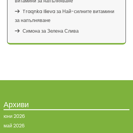
витамини за напълняване
Traqnka Ilieva
за
Най-силните витамини
за напълняване
Симона
за
Зелена Слива
Архиви
юни 2026
май 2026