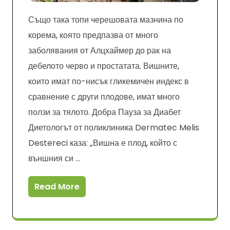
Също така топи черешовата мазнина по
корема, която предпазва от много
заболявания от Алцхаймер до рак на
дебелото черво и простатата. Вишните,
които имат по-нисък гликемичен индекс в
сравнение с други плодове, имат много
ползи за тялото. Добра Пауза за Диабет
Диетологът от поликлиника Dermatec Melis
Destereci каза: „Вишна е плод, който с
външния си …
Read More