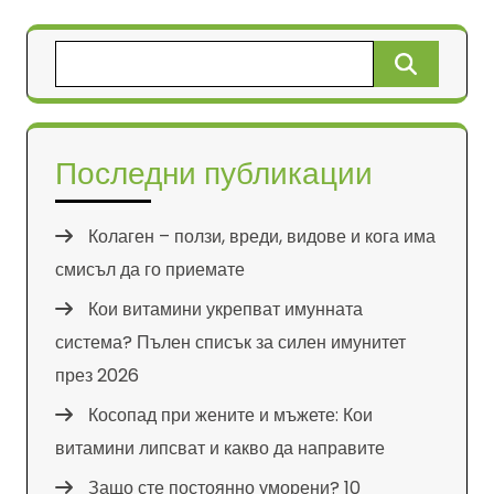
Търсене
за:
Последни публикации
Колаген – ползи, вреди, видове и кога има
смисъл да го приемате
Кои витамини укрепват имунната
система? Пълен списък за силен имунитет
през 2026
Косопад при жените и мъжете: Кои
витамини липсват и какво да направите
Защо сте постоянно уморени? 10