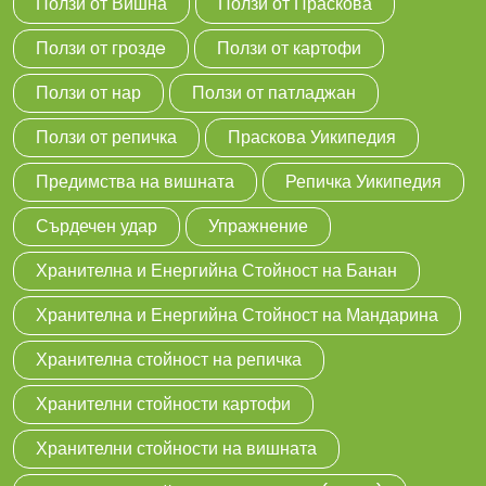
Ползи от Вишна
Ползи от Праскова
Ползи от гроздe
Ползи от картофи
Ползи от нар
Ползи от патладжан
Ползи от репичка
Праскова Уикипедия
Предимства на вишната
Репичка Уикипедия
Сърдечен удар
Упражнение
Хранителна и Енергийна Стойност на Банан
Хранителна и Енергийна Стойност на Мандарина
Хранителна стойност на репичка
Хранителни стойности картофи
Хранителни стойности на вишната