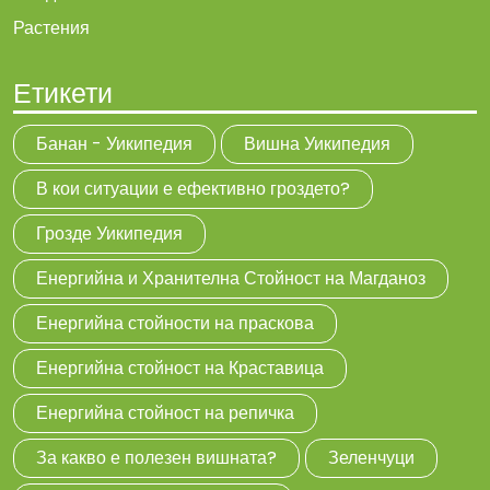
Растения
Етикети
Банан - Уикипедия
Вишна Уикипедия
В кои ситуации е ефективно гроздето?
Грозде Уикипедия
Енергийна и Хранителна Стойност на Магданоз
Енергийна стойности на праскова
Енергийна стойност на Краставица
Енергийна стойност на репичка
За какво е полезен вишната?
Зеленчуци