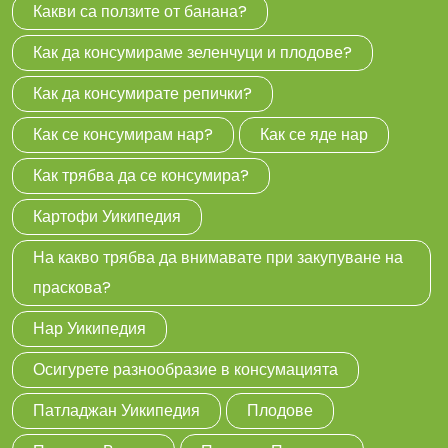
Какви са ползите от банана?
Как да консумираме зеленчуци и плодове?
Как да консумирате репички?
Как се консумирам нар?
Как се яде нар
Как трябва да се консумира?
Картофи Уикипедия
На какво трябва да внимавате при закупуване на
праскова?
Нар Уикипедия
Осигурете разнообразие в консумацията
Патладжан Уикипедия
Плодове