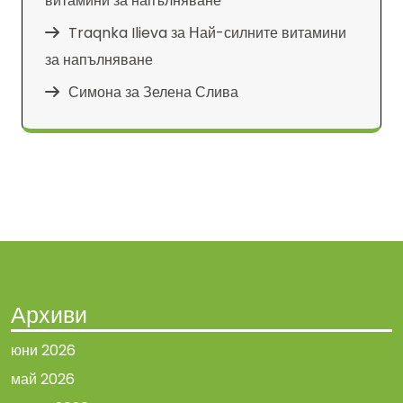
витамини за напълняване
Traqnka Ilieva
за
Най-силните витамини
за напълняване
Симона
за
Зелена Слива
Архиви
юни 2026
май 2026