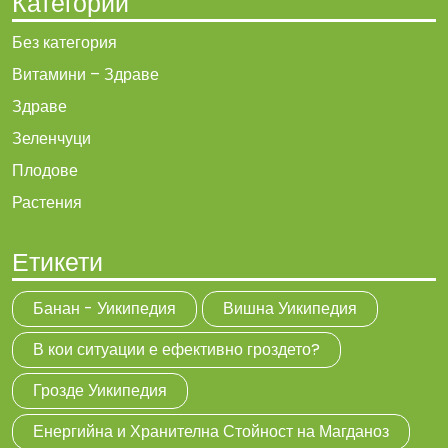
Категории
Без категория
Витамини – Здраве
Здраве
Зеленчуци
Плодове
Растения
Етикети
Банан - Уикипедия
Вишна Уикипедия
В кои ситуации е ефективно гроздето?
Грозде Уикипедия
Енергийна и Хранителна Стойност на Магданоз