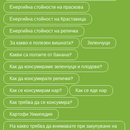
Енергийна стойности на праскова
Енергийна стойност на Краставица
Енергийна стойност на репичка
За какво е полезен вишната?
Зеленчуци
Какви са ползите от банана?
Как да консумираме зеленчуци и плодове?
Как да консумирате репички?
Как се консумирам нар?
Как се яде нар
Как трябва да се консумира?
Картофи Уикипедия
На какво трябва да внимавате при закупуване на