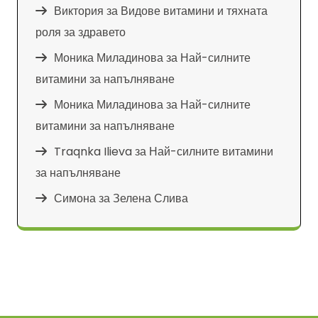
Виктория
за
Видове витамини и тяхната
роля за здравето
Моника Миладинова
за
Най-силните
витамини за напълняване
Моника Миладинова
за
Най-силните
витамини за напълняване
Traqnka Ilieva
за
Най-силните витамини
за напълняване
Симона
за
Зелена Слива