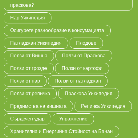
праскова?
Нар Уикипедия
Осигурете разнообразие в консумацията
Патладжан Уикипедия
Плодове
Ползи от Вишна
Ползи от Праскова
Ползи от гроздe
Ползи от картофи
Ползи от нар
Ползи от патладжан
Ползи от репичка
Праскова Уикипедия
Предимства на вишната
Репичка Уикипедия
Сърдечен удар
Упражнение
Хранителна и Енергийна Стойност на Банан