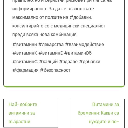
правилно, но и сериозни рискове при липса на
информираност. За да се възползвате
максимално от ползите на #добавки,
консултирайте се с медицински специалист
преди всяка нова комбинация.
#витамини #лекарства #взаимодействие
#витаминK #витаминE #витаминB6
#витаминC #калций #здраве #добавки
#фармация #безопасност
Навигация
Най-добрите
Витамини за
витамини за
бременни: Какви са
възрастни
нуждите и по-