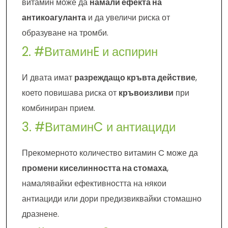
витамин може да
намали ефекта на
антикоагуланта
и да увеличи риска от
образуване на тромби.
2. #ВитаминE и аспирин
И двата имат
разреждащо кръвта действие
,
което повишава риска от
кръвоизливи
при
комбиниран прием.
3. #ВитаминC и антиациди
Прекомерното количество витамин C може да
промени киселинността на стомаха
,
намалявайки ефективността на някои
антиациди или дори предизвиквайки стомашно
дразнене.