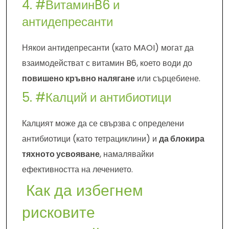
4. #ВитаминB6 и
антидепресанти
Някои антидепресанти (като MAOI) могат да
взаимодействат с витамин B6, което води до
повишено кръвно налягане
или сърцебиене.
5. #Калций и антибиотици
Калцият може да се свързва с определени
антибиотици (като тетрациклини) и
да блокира
тяхното усвояване
, намалявайки
ефективността на лечението.
Как да избегнем
рисковите