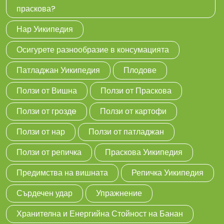
праскова?
Нар Уикипедия
Осигурете разнообразие в консумацията
Патладжан Уикипедия
Плодове
Ползи от Вишна
Ползи от Праскова
Ползи от гроздe
Ползи от картофи
Ползи от нар
Ползи от патладжан
Ползи от репичка
Праскова Уикипедия
Предимства на вишната
Репичка Уикипедия
Сърдечен удар
Упражнение
Хранителна и Енергийна Стойност на Банан