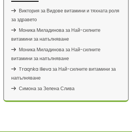
Виктория
за
Видове витамини и тяхната роля
за здравето
Моника Миладинова
за
Най-силните
витамини за напълняване
Моника Миладинова
за
Най-силните
витамини за напълняване
Traqnka Ilieva
за
Най-силните витамини за
напълняване
Симона
за
Зелена Слива