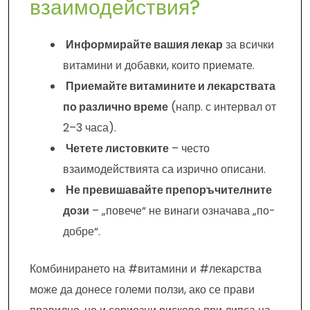
взаимодействия?
Информирайте вашия лекар
за всички
витамини и добавки, които приемате.
Приемайте витамините и лекарствата
по различно време
(напр. с интервал от
2–3 часа).
Четете листовките
– често
взаимодействията са изрично описани.
Не превишавайте препоръчителните
дози
– „повече“ не винаги означава „по-
добре“.
Комбинирането на #витамини и #лекарства
може да донесе големи ползи, ако се прави