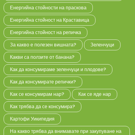
Енергийна стойности на праскова
Енергийна стойност на Краставица
Енергийна стойност на репичка
За какво е полезен вишната?
Зеленчуци
Какви са ползите от банана?
Как да консумираме зеленчуци и плодове?
Как да консумирате репички?
Как се консумирам нар?
Как се яде нар
Как трябва да се консумира?
Картофи Уикипедия
На какво трябва да внимавате при закупуване на