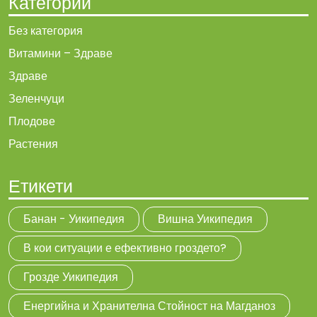
Категории
Без категория
Витамини – Здраве
Здраве
Зеленчуци
Плодове
Растения
Етикети
Банан - Уикипедия
Вишна Уикипедия
В кои ситуации е ефективно гроздето?
Грозде Уикипедия
Енергийна и Хранителна Стойност на Магданоз